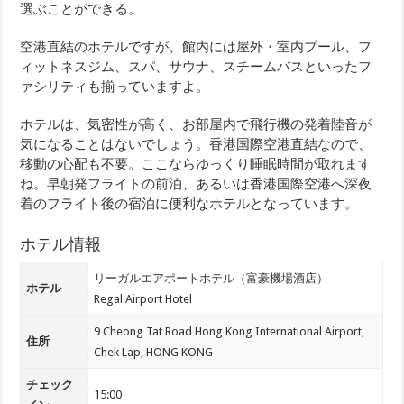
選ぶことができる。
空港直結のホテルですが、館内には屋外・室内プール、フ
ィットネスジム、スパ、サウナ、スチームバスといったフ
ァシリティも揃っていますよ。
ホテルは、気密性が高く、お部屋内で飛行機の発着陸音が
気になることはないでしょう。香港国際空港直結なので、
移動の心配も不要。ここならゆっくり睡眠時間が取れます
ね。早朝発フライトの前泊、あるいは香港国際空港へ深夜
着のフライト後の宿泊に便利なホテルとなっています。
ホテル情報
リーガルエアポートホテル（富豪機場酒店）
ホテル
Regal Airport Hotel
9 Cheong Tat Road Hong Kong International Airport,
住所
Chek Lap, HONG KONG
チェック
15:00