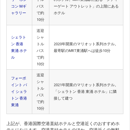
コン Mギ
バス
ーゲート アウトレット」の上階にある
ャラリー
で約
ホテル
10分
送迎
シェラト
シャ
ン 香港
トル
2020年開業のマリオット系列ホテル。
東涌 ホテ
バス
最寄駅のMRT東涌駅へは徒歩10分
ル
で約
10分
送迎
フォーポ
シャ
イント バ
2021年開業のマリオット系列ホテル。
トル
イ シェラ
「シェラトン 香港 東涌 ホテル」に隣
バス
トン 香港
接して建つ
で約
東涌
10分
上記が、香港国際空港直結ホテルと空港近くのおすすめホ