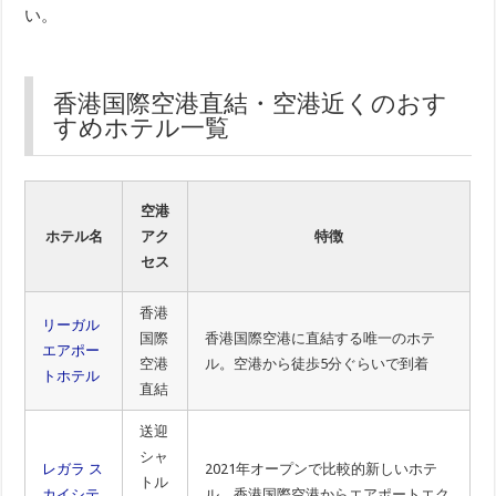
い。
香港国際空港直結・空港近くのおす
すめホテル一覧
空港
ホテル名
アク
特徴
セス
香港
リーガル
国際
香港国際空港に直結する唯一のホテ
エアポー
空港
ル。空港から徒歩5分ぐらいで到着
トホテル
直結
送迎
シャ
レガラ ス
2021年オープンで比較的新しいホテ
トル
カイシテ
ル。香港国際空港からエアポートエク