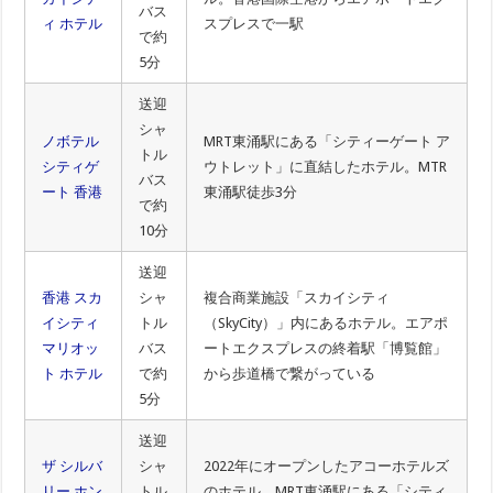
バス
ィ ホテル
スプレスで一駅
で約
5分
送迎
シャ
ノボテル
MRT東涌駅にある「シティーゲート ア
トル
シティゲ
ウトレット」に直結したホテル。MTR
バス
ート 香港
東涌駅徒歩3分
で約
10分
送迎
香港 スカ
シャ
複合商業施設「スカイシティ
イシティ
トル
（SkyCity）」内にあるホテル。エアポ
マリオッ
バス
ートエクスプレスの終着駅「博覧館」
ト ホテル
で約
から歩道橋で繋がっている
5分
送迎
ザ シルバ
シャ
2022年にオープンしたアコーホテルズ
リー ホン
トル
のホテル。MRT東涌駅にある「シティ