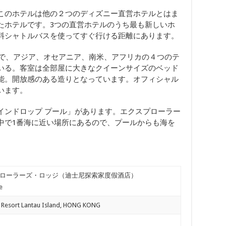
このホテルは他の２つのディズニー直営ホテルとはま
たホテルです。3つの直営ホテルのうち最も新しいホ
料シャトルバスを使ってすぐ行ける距離にあります。
ルで、アジア、オセアニア、南米、アフリカの４つのテ
いる。客室は全部屋に大きなクイーンサイズのベッド
能。開放感のある造りとなっています。オフィシャル
います。
インドロップ プール」があります。エクスプローラー
中で1番海に近い場所にあるので、プールからも海を
ローラーズ・ロッジ（迪士尼探索家度假酒店）
e
 Resort Lantau Island, HONG KONG