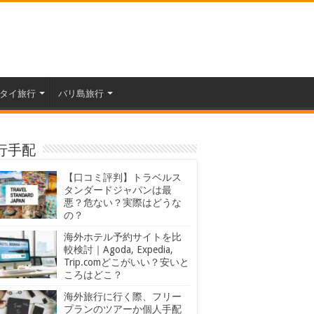
タイ旅行
バリ島旅行
行手配
【口コミ評判】トラベルス
タンダードジャパンは最
悪？危ない？実際はどうな
の？
海外ホテル予約サイトを比
較検討｜Agoda, Expedia,
Trip.comどこがいい？安いと
ころはどこ？
海外旅行に行く際、フリー
プランのツアーか個人手配