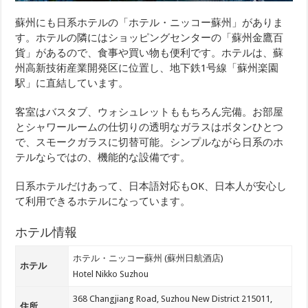
蘇州にも日系ホテルの「ホテル・ニッコー蘇州」がありま
す。ホテルの隣にはショッピングセンターの「蘇州金鷹百
貨」があるので、食事や買い物も便利です。ホテルは、蘇
州高新技術産業開発区に位置し、地下鉄1号線「蘇州楽園
駅」に直結しています。
客室はバスタブ、ウォシュレットももちろん完備。お部屋
とシャワールームの仕切りの透明なガラスはボタンひとつ
で、スモークガラスに切替可能。シンプルながら日系のホ
テルならではの、機能的な設備です。
日系ホテルだけあって、日本語対応もOK、日本人が安心し
て利用できるホテルになっています。
ホテル情報
ホテル・ニッコー蘇州 (蘇州日航酒店)
ホテル
Hotel Nikko Suzhou
368 Changjiang Road, Suzhou New District 215011,
住所