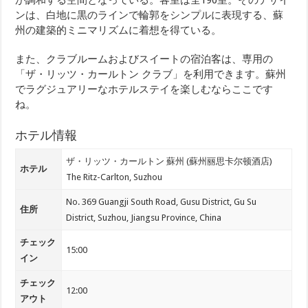
が調和する空間となっている。客室は全190室。そのデザイ
ンは、白地に黒のラインで輪郭をシンプルに表現する、蘇
州の建築的ミニマリズムに着想を得ている。
また、クラブルームおよびスイートの宿泊客は、専用の
「ザ・リッツ・カールトン クラブ」を利用できます。蘇州
でラグジュアリーなホテルステイを楽しむならここです
ね。
ホテル情報
ザ・リッツ・カールトン 蘇州 (蘇州丽思卡尔顿酒店)
ホテル
The Ritz-Carlton, Suzhou
No. 369 Guangji South Road, Gusu District, Gu Su
住所
District, Suzhou, Jiangsu Province, China
チェック
15:00
イン
チェック
12:00
アウト