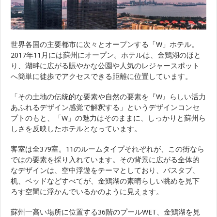
世界各国の主要都市に次々とオープンする「W」ホテル。
2017年11月には蘇州にオープン。ホテルは、金鶏湖のほと
り、湖畔に広がる賑やかな公園や人気のレジャースポット
へ簡単に徒歩でアクセスできる距離に位置しています。
「その土地の伝統的な要素や自然の要素を『W』らしい活力
あふれるデザイン感覚で解釈する」というデザインコンセ
プトのもと、「W」の魅力はそのままに、しっかりと蘇州ら
しさを反映したホテルとなっています。
客室は全379室。11のルームタイプそれぞれが、この街なら
ではの要素を採り入れています。その背景に広がる全体的
なデザインは、空中浮遊をテーマとしており、バスタブ、
机、ベッドなどすべてが、金鶏湖の素晴らしい眺めを見下
ろす空間に浮かんでいるかのように見えます。
蘇州一高い場所に位置する36階のプールWET、金鶏湖を見