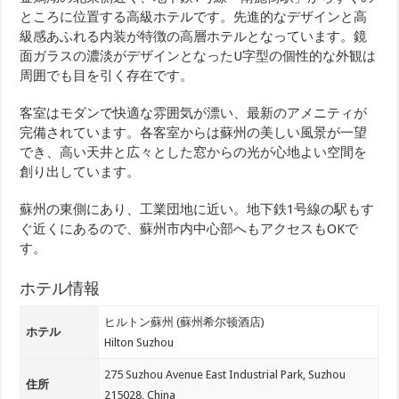
ところに位置する高級ホテルです。先進的なデザインと高
級感あふれる内装が特徴の高層ホテルとなっています。鏡
面ガラスの濃淡がデザインとなったU字型の個性的な外観は
周囲でも目を引く存在です。
客室はモダンで快適な雰囲気が漂い、最新のアメニティが
完備されています。各客室からは蘇州の美しい風景が一望
でき、高い天井と広々とした窓からの光が心地よい空間を
創り出しています。
蘇州の東側にあり、工業団地に近い。地下鉄1号線の駅もす
ぐ近くにあるので、蘇州市内中心部へもアクセスもOKで
す。
ホテル情報
ヒルトン蘇州 (蘇州希尔顿酒店)
ホテル
Hilton Suzhou
275 Suzhou Avenue East Industrial Park, Suzhou
住所
215028, China