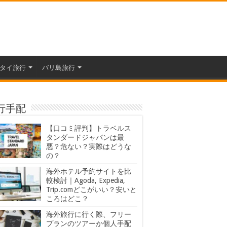
タイ旅行
バリ島旅行
行手配
【口コミ評判】トラベルス
タンダードジャパンは最
悪？危ない？実際はどうな
の？
海外ホテル予約サイトを比
較検討｜Agoda, Expedia,
Trip.comどこがいい？安いと
ころはどこ？
海外旅行に行く際、フリー
プランのツアーか個人手配