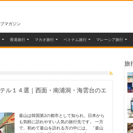
ブマガジン
行
香港旅行
マカオ旅行
ベトナム旅行
マレーシア旅行
旅
テル１４選｜西面・南浦洞・海雲台のエ
釜山は韓国第2の都市として知られ、日本から
も気軽に訪れやすい人気の旅行先です。 一方
で、初めて釜山を訪れる方の中には、 「釜山