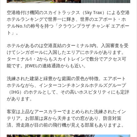
空港格付け機関のスカイトラックス（Sky Trax）による空港
ホテルランキングで世界一に輝き、世界のエアポート・ホ
テルNo.1の称号を持つ「クラウンプラザ チャンギ エアポー
ト」。
ホテルがあるのは空港直結のターミナル3内。入国審査を受
けてシンガポールに入国したエリアにホテルがあります。
ターミナル1・2からもスカイトレインで数分でアクセス可
能です。JEWELの連絡通路からも近い。
洗練された建築と緑豊かな庭園の景色が特徴。エアポート
ホテルながら、インターコンチネンタルホテルズグループ
（IHG）のホテルとして、その高いホスピタリティにも定評
があります。
客室は上品なアースカラーでまとめられた洗練されたイン
テリア。お部屋は床から天井までの窓があり、防音対策
済。滑走路が目の前の飛行機が見える部屋もありますよ。