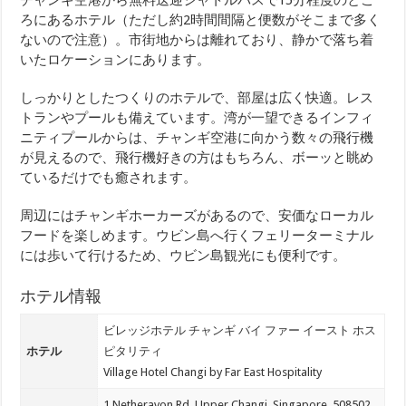
ろにあるホテル（ただし約2時間間隔と便数がそこまで多く
ないので注意）。市街地からは離れており、静かで落ち着
いたロケーションにあります。
しっかりとしたつくりのホテルで、部屋は広く快適。レス
トランやプールも備えています。湾が一望できるインフィ
ニティプールからは、チャンギ空港に向かう数々の飛行機
が見えるので、飛行機好きの方はもちろん、ボーッと眺め
ているだけでも癒されます。
周辺にはチャンギホーカーズがあるので、安価なローカル
フードを楽しめます。ウビン島へ行くフェリーターミナル
には歩いて行けるため、ウビン島観光にも便利です。
ホテル情報
ビレッジホテル チャンギ バイ ファー イースト ホス
ホテル
ピタリティ
Village Hotel Changi by Far East Hospitality
1 Netheravon Rd, Upper Changi, Singapore, 508502,